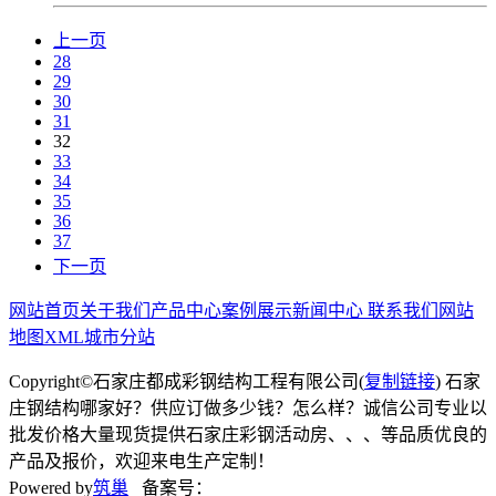
上一页
28
29
30
31
32
33
34
35
36
37
下一页
网站首页
关于我们
产品中心
案例展示
新闻中心
联系我们
网站
地图
XML
城市分站
Copyright©石家庄都成彩钢结构工程有限公司(
复制链接
) 石家
庄钢结构哪家好？供应订做多少钱？怎么样？诚信公司专业以
批发价格大量现货提供石家庄彩钢活动房、、、等品质优良的
产品及报价，欢迎来电生产定制！
Powered by
筑巢
备案号：