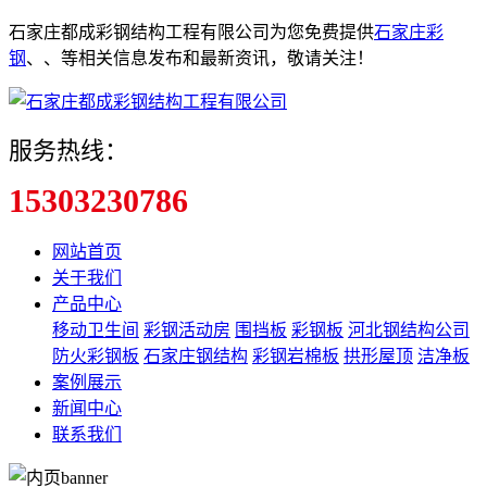
石家庄都成彩钢结构工程有限公司为您免费提供
石家庄彩
钢
、
、
等相关信息发布和最新资讯，敬请关注！
服务热线：
15303230786
网站首页
关于我们
产品中心
移动卫生间
彩钢活动房
围挡板
彩钢板
河北钢结构公司
防火彩钢板
石家庄钢结构
彩钢岩棉板
拱形屋顶
洁净板
案例展示
新闻中心
联系我们