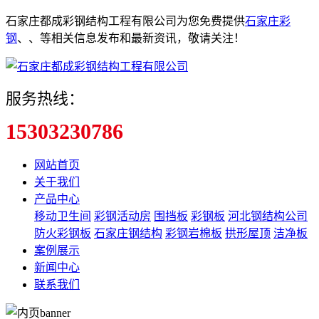
石家庄都成彩钢结构工程有限公司为您免费提供
石家庄彩
钢
、
、
等相关信息发布和最新资讯，敬请关注！
服务热线：
15303230786
网站首页
关于我们
产品中心
移动卫生间
彩钢活动房
围挡板
彩钢板
河北钢结构公司
防火彩钢板
石家庄钢结构
彩钢岩棉板
拱形屋顶
洁净板
案例展示
新闻中心
联系我们