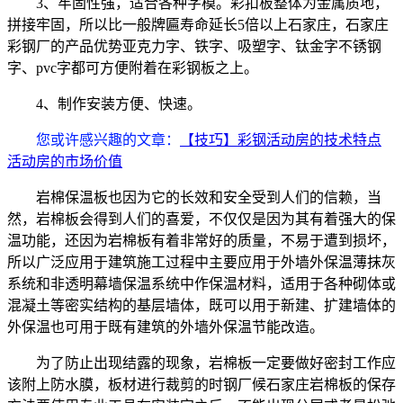
3、牢固性强，适合各种字模。彩扣板整体为金属质地，
拼接牢固，所以比一般牌匾寿命延长5倍以上石家庄，石家庄
彩钢厂的产品优势亚克力字、铁字、吸塑字、钛金字不锈钢
字、pvc字都可方便附着在彩钢板之上。
4、制作安装方便、快速。
您或许感兴趣的文章：
【技巧】彩钢活动房的技术特点
活动房的市场价值
岩棉保温板也因为它的长效和安全受到人们的信赖，当
然，岩棉板会得到人们的喜爱，不仅仅是因为其有着强大的保
温功能，还因为岩棉板有着非常好的质量，不易于遭到损坏，
所以广泛应用于建筑施工过程中主要应用于外墙外保温薄抹灰
系统和非透明幕墙保温系统中作保温材料，适用于各种砌体或
混凝土等密实结构的基层墙体，既可以用于新建、扩建墙体的
外保温也可用于既有建筑的外墙外保温节能改造。
为了防止出现结露的现象，岩棉板一定要做好密封工作应
该附上防水膜，板材进行裁剪的时钢厂候石家庄岩棉板的保存