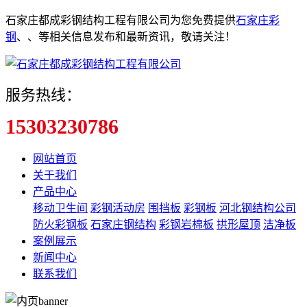
石家庄都成彩钢结构工程有限公司为您免费提供
石家庄彩
钢
、
、
等相关信息发布和最新资讯，敬请关注！
服务热线：
15303230786
网站首页
关于我们
产品中心
移动卫生间
彩钢活动房
围挡板
彩钢板
河北钢结构公司
防火彩钢板
石家庄钢结构
彩钢岩棉板
拱形屋顶
洁净板
案例展示
新闻中心
联系我们