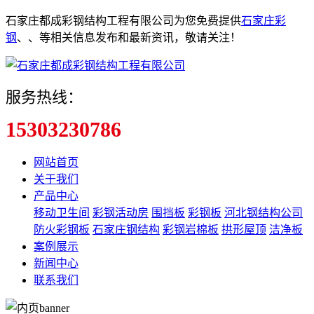
石家庄都成彩钢结构工程有限公司为您免费提供
石家庄彩
钢
、
、
等相关信息发布和最新资讯，敬请关注！
服务热线：
15303230786
网站首页
关于我们
产品中心
移动卫生间
彩钢活动房
围挡板
彩钢板
河北钢结构公司
防火彩钢板
石家庄钢结构
彩钢岩棉板
拱形屋顶
洁净板
案例展示
新闻中心
联系我们