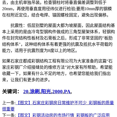
去，由主机单独吊装。检查钢柱时将垂直偏差调整到低于
20mm，再使用垂直度用径纬仪进行检验;要用10mm厚的钢模
在柱附近定位，结合电焊、锚固螺栓固定，避免出现偏移。
抗震性：低层别墅的屋面大都为坡屋面，因此屋面结构基
本上采用的是由冷弯型钢构件做成的三角型屋架体系，轻钢构
件在封完结构性板材及石膏板之后，形成了非常坚固的"板肋
结构体系"，这种结构体系有着更强的抗震及抵抗水平荷载的
能力，适用于抗震烈度为8度以上的地区。
如果石家庄都成彩钢结构工程有限公司为大家准备的这篇“石
家庄彩钢厂介绍接缝处的维修方法”对大家有所帮助，希望能
收藏一下，如果有什么不足的地方，也希望您能给我们指出
来，让我们有更多的进步。
关键词：
20
,
涂刷
,
阳光
,
2000
,
PA
,
上一条:
【图文】石家庄彩钢房日常维护不可少_彩钢板的质量
很重要
下一条:
【图文】彩钢活动房的市场行情_彩钢板的广泛应用