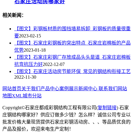
石家庄活动房哪家好
相关新闻：
【图文】彩钢板材质的围挡墙易拆卸_彩钢板的质量很重
要
2023-02-15
【图文】石家庄彩钢板的突出特点_石家庄岩棉板的产品
优势
2023-01-18
【图文】石家庄彩钢厂存放成品头头是道_石家庄岩棉板
抗弯抗压力好
2022-12-07
【图文】石家庄活动房节能环保_常见的钢结构衔接工艺
2022-11-30
网站首页
关于我们
产品中心
案例展示
新闻中心
联系我们
网站
地图
XML
城市分站
Copyright©石家庄都成彩钢结构工程有限公司(
复制链接
) 石家
庄钢结构哪家好？供应订做多少钱？怎么样？诚信公司专业以
批发价格大量现货提供石家庄彩钢活动房、、、等品质优良的
产品及报价，欢迎来电生产定制！