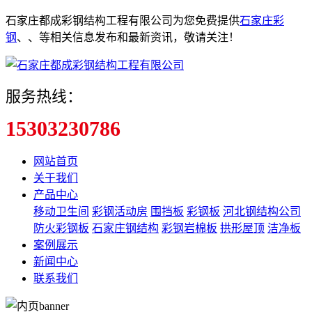
石家庄都成彩钢结构工程有限公司为您免费提供
石家庄彩
钢
、
、
等相关信息发布和最新资讯，敬请关注！
服务热线：
15303230786
网站首页
关于我们
产品中心
移动卫生间
彩钢活动房
围挡板
彩钢板
河北钢结构公司
防火彩钢板
石家庄钢结构
彩钢岩棉板
拱形屋顶
洁净板
案例展示
新闻中心
联系我们