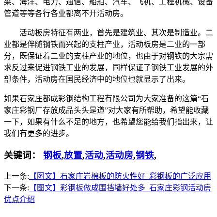
梁、海洋、电力、通信、船舶、汽车、飞机、工程机械、设备
管道等等各行各业都离不开活动房。
活动板房特征有两业，首先是建筑业、其次是制造业。二
业都是伴随钢铁而兴起的支柱产业，活动板房是二业的一部
分，既保证着二业的支柱产业的地位，也由于对钢铁的大宗需
求反过来促进钢铁工业的发展，同样保证了钢铁工业发展的外
部条件，活动房在国民经济中的地位也就显示了出来。
如果石家庄都成彩钢结构工程有限公司为大家准备的这篇“石
家庄彩钢厂存放成品头头是道”对大家有所帮助，希望能收藏
一下，如果有什么不足的地方，也希望您能给我们指出来，让
我们有更多的进步。
关键词：
钢板
,
放置
,
活动
,
活动房
,
钢铁
,
上一条:
【图文】石家庄岩棉板的防火性好_彩钢板的广泛应用
下一条:
【图文】彩钢板做成围挡墙好处多_石家庄彩钢活动房
优点介绍