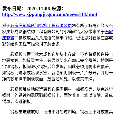
发布日期：
2020-11-06
来源：
http://www.sjzgangjiegou.com/news/348.html
对于
石家庄都成彩钢结构工程有限公司
您有所了解吗？今天石
家庄都成彩钢结构工程有限公司的小编就给大家带来关于
石家
庄彩钢
厂存放成品头头是道的详细介绍，也让您对石家庄都成
彩钢结构工程有限公司了解更多
彩钢板应置于枕木或其它垫块上存放，不宜将钢板直接与
地面接触。如放置室外，必须以防水布加以完全覆盖，特别是
铝锌钢板，板间进水钢板后会发黑，因此必须用防水布覆盖。
如钢板间进水或出现水雾，就必须将钢板一片片分开，并用干
净的软布擦干钢板表面，放置通风处，以使其干燥。
彩钢板堆放地应远离其它裸露钢材，如钢筋等，以免这些
钢材上的锈蚀物飘落到彩钢板上，而附着其上难以清除，造成
锈斑，渗透钢板。
钢板重迭堆放时，每迭不能超过四箱，钢板上不能放置其