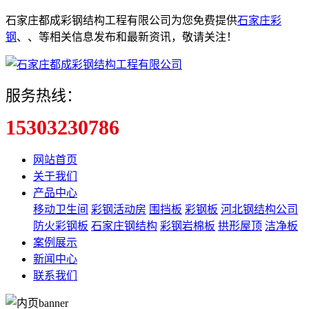
石家庄都成彩钢结构工程有限公司为您免费提供
石家庄彩
钢
、
、
等相关信息发布和最新资讯，敬请关注！
服务热线：
15303230786
网站首页
关于我们
产品中心
移动卫生间
彩钢活动房
围挡板
彩钢板
河北钢结构公司
防火彩钢板
石家庄钢结构
彩钢岩棉板
拱形屋顶
洁净板
案例展示
新闻中心
联系我们