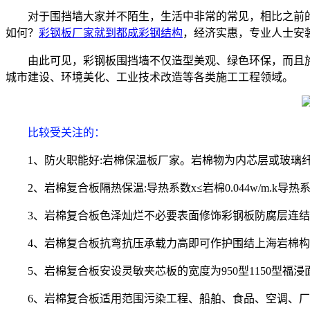
对于围挡墙大家并不陌生，生活中非常的常见，相比之前
如何？
彩钢板厂家就到都成彩钢结构
，经济实惠，专业人士安
由此可见，彩钢板围挡墙不仅造型美观、绿色环保，而且
城市建设、环境美化、工业技术改造等各类施工工程领域。
比较受关注的
：
1、防火职能好:岩棉保温板厂家。岩棉物为内芯层或玻璃
2、岩棉复合板隔热保温:导热系数x≤岩棉0.044w/m.k导热系
3、岩棉复合板色泽灿烂不必要表面修饰彩钢板防腐层连结期
4、岩棉复合板抗弯抗压承载力高即可作护围结上海岩棉
5、岩棉复合板安设灵敏夹芯板的宽度为950型1150
6、岩棉复合板适用范围污染工程、船舶、食品、空调、