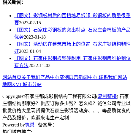
相关新闻：
【图文】彩钢板材质的围挡墙易拆卸_彩钢板的质量很重
要
2023-02-15
【图文】石家庄彩钢板的突出特点_石家庄岩棉板的产品
优势
2023-01-18
【图文】活动房在建筑市场上的位置_石家庄钢结构韧性
好
2023-01-04
【图文】石家庄彩钢板坚硬耐用_石家庄彩钢房维护到位
有方法
2022-11-02
网站首页
关于我们
产品中心
案例展示
新闻中心
联系我们
网站
地图
XML
城市分站
Copyright©石家庄都成彩钢结构工程有限公司(
复制链接
) 石家
庄钢结构哪家好？供应订做多少钱？怎么样？诚信公司专业以
批发价格大量现货提供石家庄彩钢活动房、、、等品质优良的
产品及报价，欢迎来电生产定制！
Powered by
筑巢
备案号：
热门城市推广: