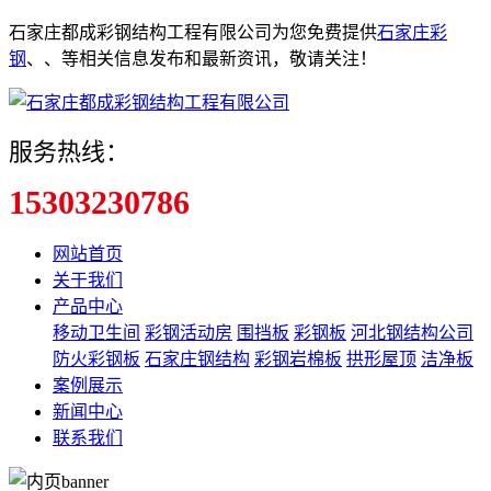
石家庄都成彩钢结构工程有限公司为您免费提供
石家庄彩
钢
、
、
等相关信息发布和最新资讯，敬请关注！
服务热线：
15303230786
网站首页
关于我们
产品中心
移动卫生间
彩钢活动房
围挡板
彩钢板
河北钢结构公司
防火彩钢板
石家庄钢结构
彩钢岩棉板
拱形屋顶
洁净板
案例展示
新闻中心
联系我们