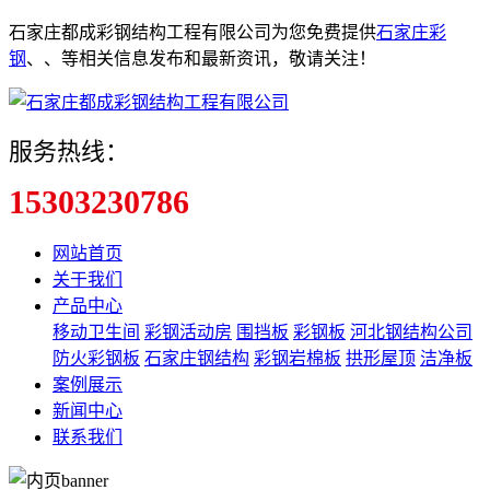
石家庄都成彩钢结构工程有限公司为您免费提供
石家庄彩
钢
、
、
等相关信息发布和最新资讯，敬请关注！
服务热线：
15303230786
网站首页
关于我们
产品中心
移动卫生间
彩钢活动房
围挡板
彩钢板
河北钢结构公司
防火彩钢板
石家庄钢结构
彩钢岩棉板
拱形屋顶
洁净板
案例展示
新闻中心
联系我们