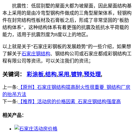
抗震性：低层别墅的屋面大都为坡屋面，因此屋面结构基
本上采用的是由冷弯型钢构件做成的三角型屋架体系，轻钢构
件在封完结构性板材及石膏板之后，形成了非常坚固的"板肋
结构体系"，这种结构体系有着更强的抗震及抵抗水平荷载的
能力，适用于抗震烈度为8度以上的地区。
以上就是关于“石家庄彩钢板的发展趋势”的一些介绍，如果想
了解关于
石家庄钢结构
、钢结构公司或石家庄都成彩钢结构工
程有限公司等资讯，可以关注我们的资讯；
关键词：
彩涂板
,
结构
,
采用
,
镀锌
,
预处理
,
上一条:
【原创】石家庄钢结构提高耐火性很重要_钢结构厂房
的抬吊方法
下一条:
【推荐】活动房的价格因素_石家庄钢结构强度高
相关产品：