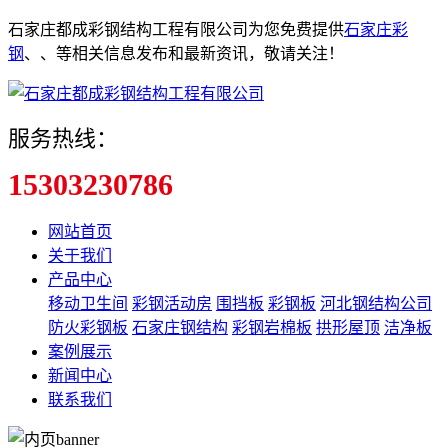
石家庄都成彩钢结构工程有限公司为您免费提供
石家庄彩
钢
、
、
等相关信息发布和最新资讯，敬请关注！
服务热线：
15303230786
网站首页
关于我们
产品中心
移动卫生间
彩钢活动房
围挡板
彩钢板
河北钢结构公司
防火彩钢板
石家庄钢结构
彩钢岩棉板
拱形屋顶
洁净板
案例展示
新闻中心
联系我们