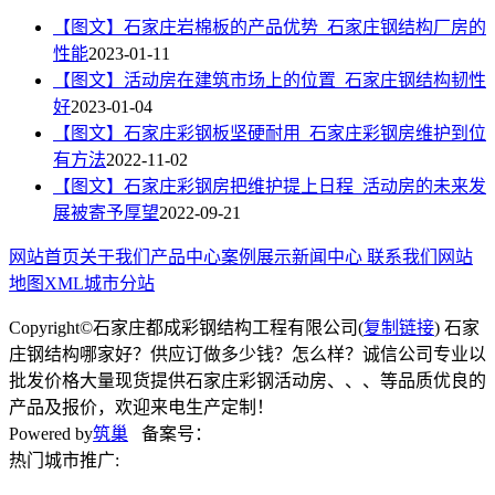
【图文】石家庄岩棉板的产品优势_石家庄钢结构厂房的
性能
2023-01-11
【图文】活动房在建筑市场上的位置_石家庄钢结构韧性
好
2023-01-04
【图文】石家庄彩钢板坚硬耐用_石家庄彩钢房维护到位
有方法
2022-11-02
【图文】石家庄彩钢房把维护提上日程_活动房的未来发
展被寄予厚望
2022-09-21
网站首页
关于我们
产品中心
案例展示
新闻中心
联系我们
网站
地图
XML
城市分站
Copyright©石家庄都成彩钢结构工程有限公司(
复制链接
) 石家
庄钢结构哪家好？供应订做多少钱？怎么样？诚信公司专业以
批发价格大量现货提供石家庄彩钢活动房、、、等品质优良的
产品及报价，欢迎来电生产定制！
Powered by
筑巢
备案号：
热门城市推广: