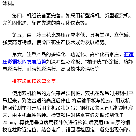
涂料。
第四，机组设备更完善。如采用新型焊机、新型辊涂机、
完善固化炉、配置先进的自动化仪表等。
第五，由于冷压花比热压花成本低，具有美观、立体感、
强度高等特点，使冷压花生产技术成为发展趋势。
第六，注重产品的多样化、功能化、高档化石家庄，
石家
庄彩钢
板的发展趋势
如深冲型彩涂板、“柚子皮”彩涂板、防静
电彩涂板、耐污染彩涂板、高吸热性彩涂板等。
推荐您阅读这篇文章：
使用双机抬吊的方法来吊装钢桩，双机在起吊时把钢柱平
吊起来，到达合适的高度后停止;将运输平板车推去，用双机
把回转刹车打开后用主机吊独起吊；钢柱吊装回直后将副机移
去，由主机单独吊装。检查钢柱时将垂直偏差调整到低于
20mm，再使用垂直度用径纬仪进行检验;后要用10mm厚的钢
模在柱附近定位，结合电焊、锚固螺栓固定，避免出现偏移。