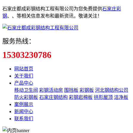
石家庄都成彩钢结构工程有限公司为您免费提供
石家庄彩
钢
、
、
等相关信息发布和最新资讯，敬请关注！
服务热线：
15303230786
网站首页
关于我们
产品中心
移动卫生间
彩钢活动房
围挡板
彩钢板
河北钢结构公司
防火彩钢板
石家庄钢结构
彩钢岩棉板
拱形屋顶
洁净板
案例展示
新闻中心
联系我们