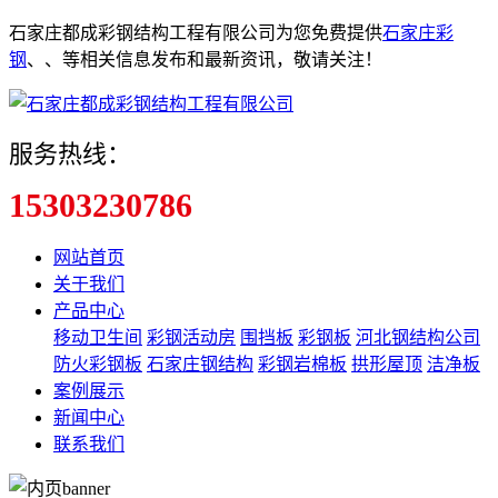
石家庄都成彩钢结构工程有限公司为您免费提供
石家庄彩
钢
、
、
等相关信息发布和最新资讯，敬请关注！
服务热线：
15303230786
网站首页
关于我们
产品中心
移动卫生间
彩钢活动房
围挡板
彩钢板
河北钢结构公司
防火彩钢板
石家庄钢结构
彩钢岩棉板
拱形屋顶
洁净板
案例展示
新闻中心
联系我们